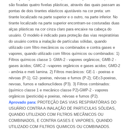
são fixadas quatro fivelas plásticas, através das quais passam as
pontas de dois tirantes elásticos ajustáveis na cor preta: um
tirante localizado na parte superior e o outro, na parte inferior. No
tirante localizado na parte superior encontram-se costuradas duas
alças plásticas na cor cinza claro para encaixe na cabeça do
usuário. O modelo é indicado para proteção das vias respiratórias
do usuário contra a inalação de partículas sólidas, quando
utilizado com filtro mecânicos ou combinados e contra gases e
vapores, quando utilizado com filtros químicos ou combinados: 1)
Filtros químicos classe 1- GMA-2 - vapores orgânicos; GMB-2 -
gases ácidos; GMC-2 –vapores orgânicos e gases acidos; GMD-2
- amônia e meti Iamina. 2) Filtros mecânicos: GE-1 - poeiras e
névoas (P-1); G2- poeiras, névoas e fumos (P-2); GEc3-poeiras,
nevoas, fumos e radionuclídeos (P3). 3) Filtros combinados:
(químico classe 1 e mecânico classe P2)-GMP-2 - vapores
orgânicos (pesticida) e poeiras, névoas e fumos (P2).
Aprovado para:
PROTEÇÃO DAS VIAS RESPIRATÓRIAS DO
USUÁRIO CONTRA A INALAÇÃO DE PARTíCULAS SÓLIDAS,
QUANDO UTILIZADO COM FILTROS MECÃNICOS OU
COMBINADOS, E CONTRA GASES E VAPORES, QUANDO
UTILIZADO COM FILTROS QUíMICOS OU COMBINADOS.