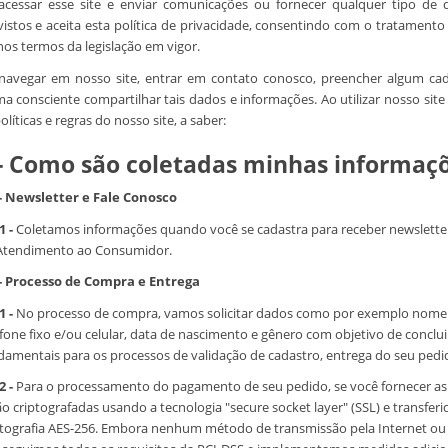
acessar esse site e enviar comunicações ou fornecer qualquer tipo de
vistos e aceita esta política de privacidade, consentindo com o tratament
nos termos da legislação em vigor.
navegar em nosso site, entrar em contato conosco, preencher algum cadas
ma consciente compartilhar tais dados e informações. Ao utilizar nosso sit
olíticas e regras do nosso site, a saber:
 - Como são coletadas minhas informaç
 - Newsletter e Fale Conosco
1 -
Coletamos informações quando você se cadastra para receber newsletter
Atendimento ao Consumidor.
 - Processo de Compra e Entrega
1 -
No processo de compra, vamos solicitar dados como por exemplo nome 
efone fixo e/ou celular, data de nascimento e gênero com objetivo de conclui
damentais para os processos de validação de cadastro, entrega do seu ped
2 -
Para o processamento do pagamento de seu pedido, se você fornecer as s
ão criptografadas usando a tecnologia "secure socket layer" (SSL) e transfe
ptografia AES-256. Embora nenhum método de transmissão pela Internet ou