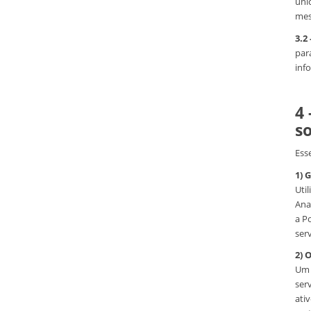
úni
mes
3.2 
para
inf
4 
so
Esse
1) 
Uti
Ana
a P
serv
2) 
Um 
ser
ati