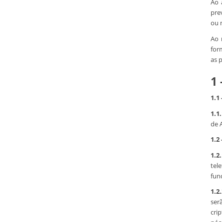
Ao 
pre
ou 
Ao 
for
as p
1
1.1
1.1.
de 
1.2
1.2.
tel
fun
1.2.
ser
cri