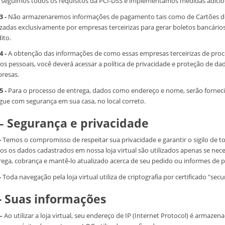
 seguimos todos os requisitos da PCI-DSS e implementamos medidas adiciona
3 -
Não armazenaremos informações de pagamento tais como de Cartões de
lizadas exclusivamente por empresas terceirizas para gerar boletos bancário
ito.
4 -
A obtenção das informações de como essas empresas terceirizas de pr
os pessoais, você deverá acessar a política de privacidade e proteção de d
resas.
5 -
Para o processo de entrega, dados como endereço e nome, serão forneci
gue com segurança em sua casa, no local correto.
 – Segurança e privacidade
-
Temos o compromisso de respeitar sua privacidade e garantir o sigilo de t
os os dados cadastrados em nossa loja virtual são utilizados apenas se nece
rega, cobrança e mantê-lo atualizado acerca de seu pedido ou informes de
-
Toda navegação pela loja virtual utiliza de criptografia por certificado "secur
- Suas informações
 –
Ao utilizar a loja virtual, seu endereço de IP (Internet Protocol) é arm