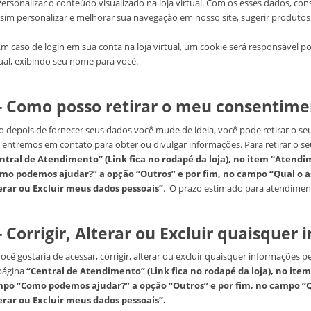
ersonalizar o conteúdo visualizado na loja virtual. Com os esses dados, con
ssim personalizar e melhorar sua navegação em nosso site, sugerir produtos 
m caso de login em sua conta na loja virtual, um cookie será responsável por
tual, exibindo seu nome para você.
 - Como posso retirar o meu consentime
o depois de fornecer seus dados você mude de ideia, você pode retirar o s
 entremos em contato para obter ou divulgar informações. Para retirar o se
ntral de Atendimento” (Link fica no rodapé da loja), no item “Aten
mo podemos ajudar?” a opção “Outros” e por fim, no campo “Qual o as
erar ou Excluir meus dados pessoais”
. O prazo estimado para atendimento
- Corrigir, Alterar ou Excluir quaisquer
ocê gostaria de acessar, corrigir, alterar ou excluir quaisquer informações p
página
“Central de Atendimento” (Link fica no rodapé da loja), no it
po “Como podemos ajudar?” a opção “Outros” e por fim, no campo “Qu
erar ou Excluir meus dados pessoais”.