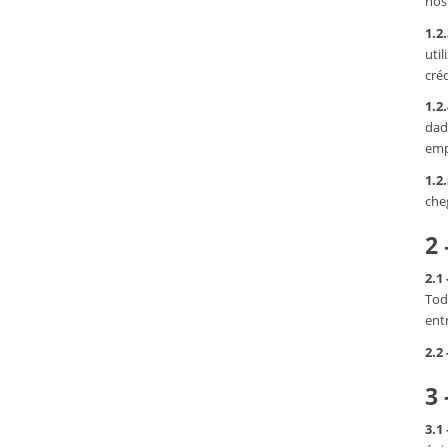
nós
1.2.
uti
créd
1.2.
dad
emp
1.2.
che
2
2.1 
Tod
ent
2.2 
3 
3.1