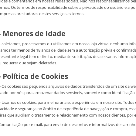
tidas e comentários em nossas redes sociais. Não nos responsabilizamos pela
ernos. Os termos de responsabilidade sobre a privacidade do usuário e a polí
empresas prestadoras destes serviços externos.
 - Menores de Idade
 coletamos, processamos ou utilizamos em nossa loja virtual nenhuma inf
bamos ter menos de 18 anos de idade sem a autorização prévia e confirmada 
resentante legal tem o direito, mediante solicitação, de acessar as informaç
u requerer que sejam deletadas.
- Política de Cookies
-
Os cookies são pequenos arquivos de dados transferidos de um site da we
lizado por nós para armazenar dados sensíveis, somente como identificação
-
Usamos os cookies, para melhorar a sua experiência em nosso site. Todo
vacidade e segurança no âmbito de experiência de navegação e compra, esse
eiras que auxiliam o tratamento e relacionamento com nossos clientes, por 
omunicação por e-mail, para envio de descontos e informativos de carrin