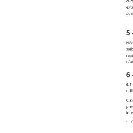
cur
ext
às 
5
Não
sai
rep
e/o
6 
6.1 
uti
6.2 
pri
int
• C