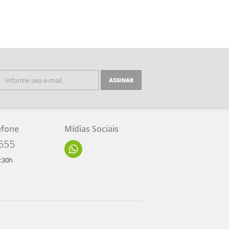
ASSINAR
efone
Mídias Sociais
655
7:30h