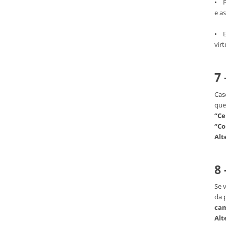
• P
e a
• E
vir
7
Cas
que
“Ce
“Co
Alt
8 
Se v
da 
cam
Alt