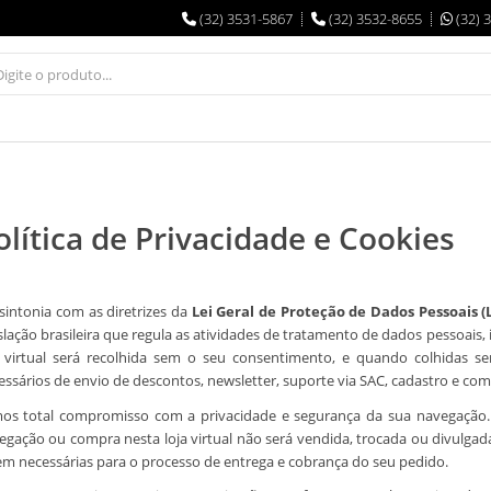
(32) 3531-5867
(32) 3532-8655
(32) 
olítica de Privacidade e Cookies
sintonia com as diretrizes da
Lei Geral de Proteção de Dados Pessoais (
islação brasileira que regula as atividades de tratamento de dados pessoa
a virtual será recolhida sem o seu consentimento, e quando colhidas se
essários de envio de descontos, newsletter, suporte via SAC, cadastro e com
os total compromisso com a privacidade e segurança da sua navegação.
egação ou compra nesta loja virtual não será vendida, trocada ou divulga
em necessárias para o processo de entrega e cobrança do seu pedido.