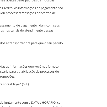
is aceitas pelos padrões da indústria.
 Crédito. As informações de pagamento são
s ou processar transações por cartão de
ocessamento de pagamento lidam com seus
ados nos canais de atendimento dessas
dos à transportadora para que o seu pedido
odas as informações que você nos fornece.
ssário para a viabilização de processos de
 promoções.
e socket layer" (SSL).
azenado juntamente com a DATA e HORÁRIO, com