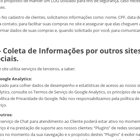
co propósito de manter um LOG utilizado para fins de segurança, caso necessá
es.
-
No cadastro de clientes, solicitamos informações como: nome, CPF, data de
 contato, para facilitar suas compras no site e assegurar que elas cheguem a
ormar dados de suas compras e, quando solicitado por você, para comunica
- Coleta de Informações por outros site
ciais.
 site utiliza serviços de terceiros, a saber:
Google Analytics:
lizado para colher dados de desempenho e estatísticas de acesso ao nosso s
lytics, consulte os Termos de Serviço do Google Analytics, os princípios de 
olítica de Privacidade do Google. Não nos responsabilizamos pela política d
iço.
Outros:
serviço de Chat para atendimento ao Cliente poderá estar ativo no moment
viço é na prestação de suporte aos nossos clientes; “Plugins” de redes soci
vos no momento da sua navegação e o propósito destes “Plugins” é exibir na 