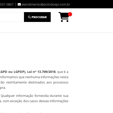
3531-5867
atendimento@polodoepi.com.br
PROCURAR
LGPD ou LGPDP), Lei nº 13.709/2018
, que é a
is, informamos que nenhuma informações nesta
rão restritamente destinados aos processos
pra.
 Qualquer informação fornecida durante sua
da, com exceção dos casos dessas informações